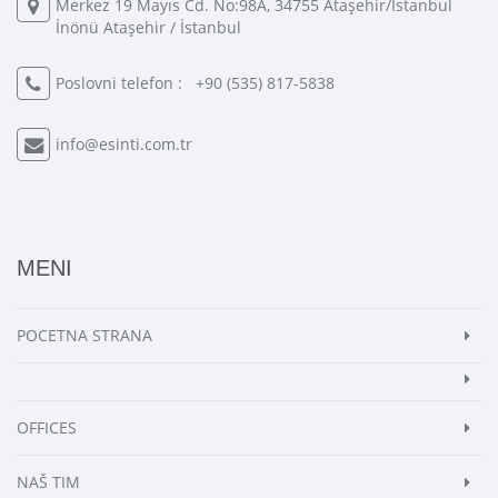
Merkez 19 Mayıs Cd. No:98A, 34755 Ataşehir/İstanbul
İnönü Ataşehir / İstanbul
Poslovni telefon :
+90 (535) 817-5838
info@esinti.com.tr
MENI
POCETNA STRANA
OFFICES
NAŠ TIM