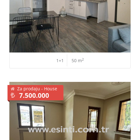
2
1+1
50 m
Za prodaju - House
7.500.000