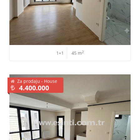
2
1+1
45 m
Za prodaju - House
4.400.000