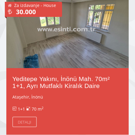
Za izdavanje - House
30.000
Yeditepe Yakını, İnönü Mah. 70m²
1+1, Ayrı Mutfaklı Kiralık Daire
Ataşehir, İnönü
2
1+1
70 m
DETALJI