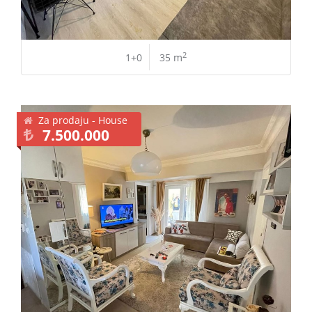
2
1+0
35 m
Za prodaju - House
7.500.000