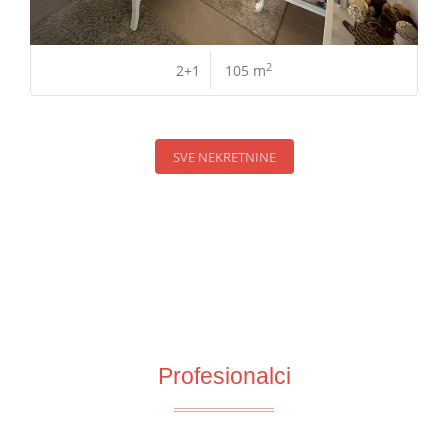
2
2+1
105 m
SVE NEKRETNINE
Profesionalci