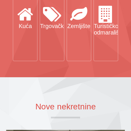
Kuća
Trgovački
Zemljište
Turističko
odmaralište
Nove nekretnine