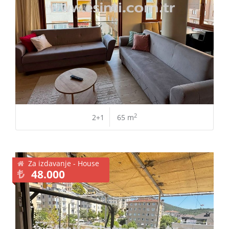
2
2+1
65 m
Za izdavanje - House
48.000