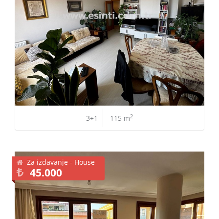
2
3+1
115 m
Za izdavanje - House
45.000