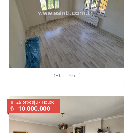
2
1+1
70 m
Za prodaju - House
10.000.000