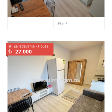
2
1+1
35 m
Za izdavanje - House
27.000