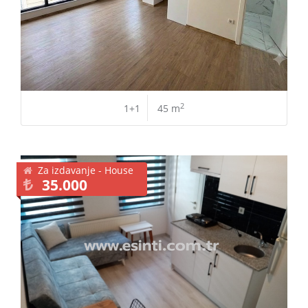
2
1+1
45 m
Za izdavanje - House
35.000