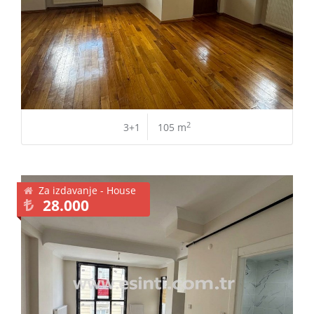
2
3+1
105 m
Za izdavanje - House
28.000