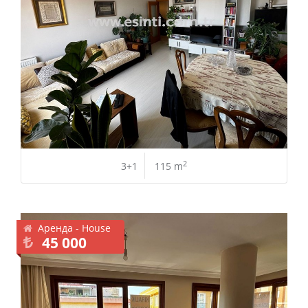
2
3+1
115 m
Аренда - House
45 000