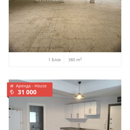
2
1 Блок
380 m
Аренда - House
31 000