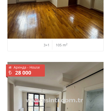
2
3+1
105 m
Аренда - House
28 000