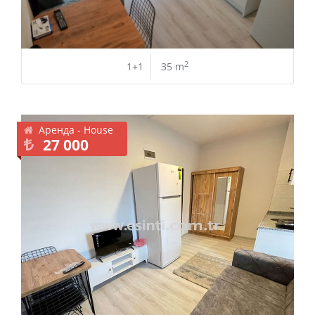
2
1+1
35 m
Аренда - House
27 000