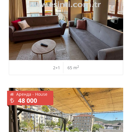
2
2+1
65 m
Аренда - House
48 000