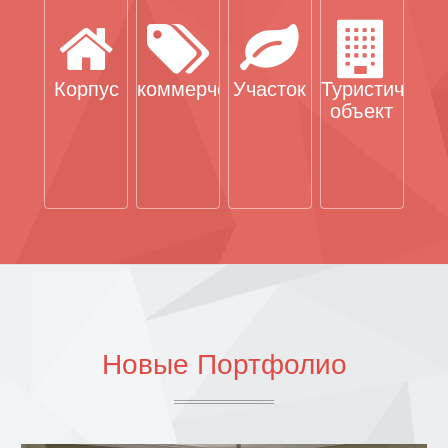
Корпус
коммерческая
Участок
Туристически
объект
Новые Портфолио