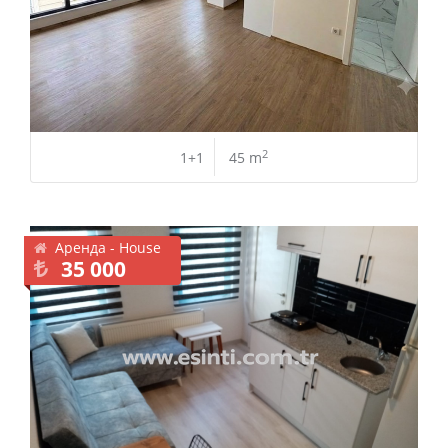
2
1+1
45 m
Аренда - House
35 000