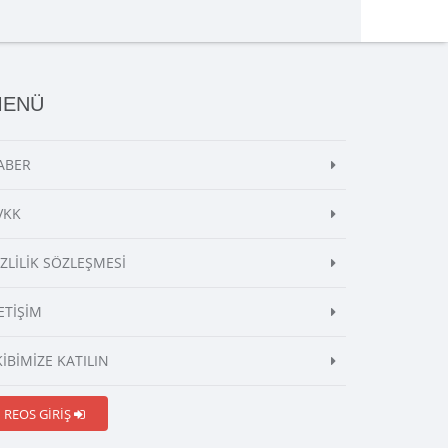
MENÜ
ABER
VKK
İZLİLİK SÖZLEŞMESİ
ETİŞİM
KİBİMİZE KATILIN
REOS GİRİŞ