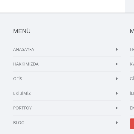
MENÜ
ANASAYFA
H
HAKKIMIZDA
K
OFİS
G
EKİBİMİZ
İL
PORTFÖY
E
BLOG