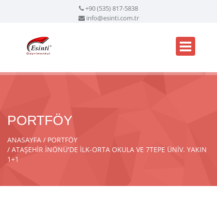
+90 (535) 817-5838
info@esinti.com.tr
PORTFÖY
ANASAYFA
PORTFÖY
ATAŞEHİR İNÖNÜ'DE İLK-ORTA OKULA VE 7TEPE ÜNİV. YAKIN
1+1