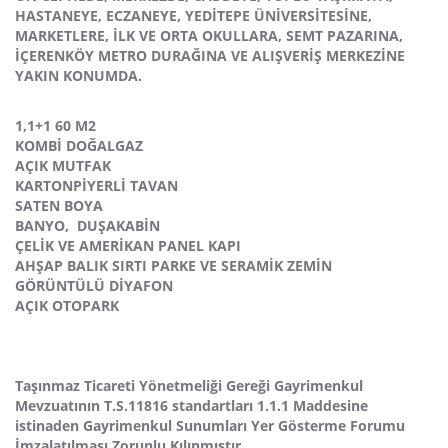
HASTANEYE, ECZANEYE, YEDİTEPE ÜNİVERSİTESİNE,
MARKETLERE, İLK VE ORTA OKULLARA, SEMT PAZARINA,
İÇERENKÖY METRO DURAĞINA VE ALIŞVERİŞ MERKEZİNE
YAKIN KONUMDA.
1,1+1 60 M2
KOMBİ DOĞALGAZ
AÇIK MUTFAK
KARTONPİYERLİ TAVAN
SATEN BOYA
BANYO, DUŞAKABİN
ÇELİK VE AMERİKAN PANEL KAPI
AHŞAP BALIK SIRTI PARKE VE SERAMİK ZEMİN
GÖRÜNTÜLÜ DİYAFON
AÇIK OTOPARK
Taşınmaz Ticareti Yönetmeliği Gereği Gayrimenkul
Mevzuatının T.S.11816 standartları 1.1.1 Maddesine
istinaden Gayrimenkul Sunumları Yer Gösterme Forumu
İmzalatılması Zorunlu Kılınmıştır.