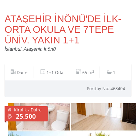
ATAŞEHİR İNÖNÜ'DE İLK-
ORTA OKULA VE 7TEPE
ÜNİV. YAKIN 1+1
İstanbul, Ataşehir, İnönü
2
Daire
1+1 Oda
65 m
1
Portföy No: 468404
Kiralık - Daire
25.500