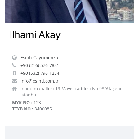
İlhami Akay
Esinti Gayrimenkul
+90 (216) 576-7881
+90 (532) 796-1254
info@esinti.com.tr
inönü mahallesi 19 Mayıs caddesi No 98/Ataşehir
istanbul
MYK NO :
123
TTYB NO :
3400085