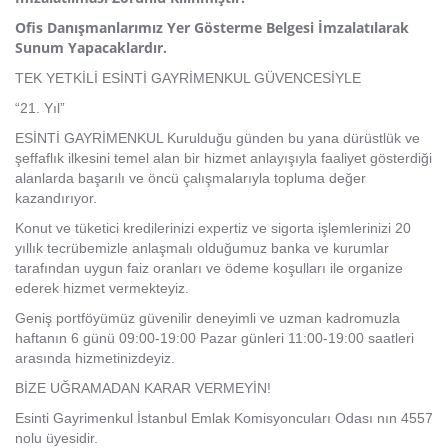
Ofis Danışmanlarımız Yer Gösterme Belgesi İmzalatılarak
Sunum Yapacaklardır.
TEK YETKİLİ ESİNTİ GAYRİMENKUL GÜVENCESİYLE​
“21. Yıl”
ESİNTİ GAYRİMENKUL Kurulduğu günden bu yana dürüstlük ve
şeffaflık ilkesini temel alan bir hizmet anlayışıyla faaliyet gösterdiği
alanlarda başarılı ve öncü çalışmalarıyla topluma değer
kazandırıyor.
Konut ve tüketici kredilerinizi expertiz ve sigorta işlemlerinizi 20
yıllık tecrübemizle anlaşmalı olduğumuz banka ve kurumlar
tarafından uygun faiz oranları ve ödeme koşulları ile organize
ederek hizmet vermekteyiz.
Geniş portföyümüz güvenilir deneyimli ve uzman kadromuzla
haftanın 6 günü 09:00-19:00 Pazar günleri 11:00-19:00 saatleri
arasında hizmetinizdeyiz.
BİZE UĞRAMADAN KARAR VERMEYİN!
Esinti Gayrimenkul İstanbul Emlak Komisyoncuları Odası nın 4557
nolu üyesidir.