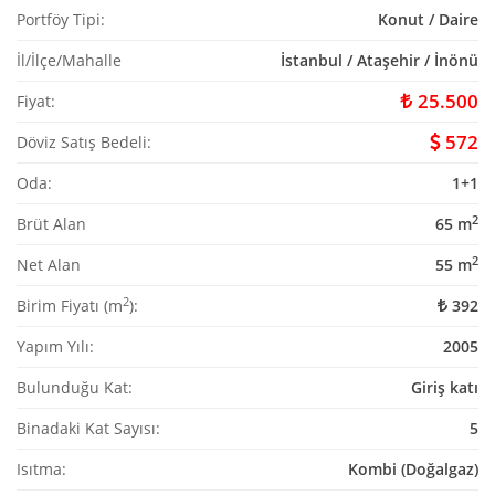
Portföy Tipi:
Konut / Daire
İl/İlçe/Mahalle
İstanbul / Ataşehir / İnönü
25.500
Fiyat:
572
Döviz Satış Bedeli:
Oda:
1+1
2
Brüt Alan
65 m
2
Net Alan
55 m
2
Birim Fiyatı (m
):
392
Yapım Yılı:
2005
Bulunduğu Kat:
Giriş katı
Binadaki Kat Sayısı:
5
Isıtma:
Kombi (Doğalgaz)