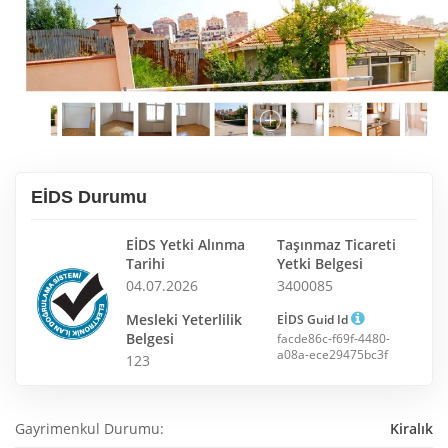
EİDS Durumu
EİDS Yetki Alınma
Taşınmaz Ticareti
Tarihi
Yetki Belgesi
04.07.2026
3400085
Mesleki Yeterlilik
EİDS Guid Id
Belgesi
facde86c-f69f-4480-
a08a-ece29475bc3f
123
Gayrimenkul Durumu:
Kiralık